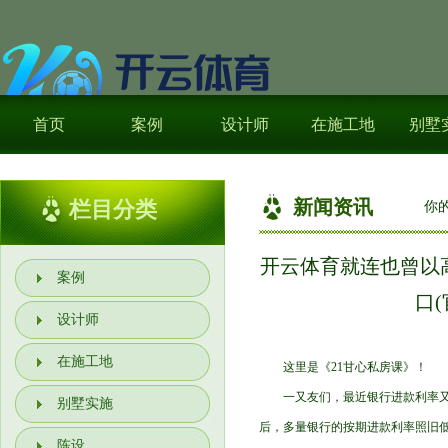
首页
案例
设计师
在施工地
别墅
新闻资讯
栏目分类
你
开云体育就连也曾以
案例
口
设计师
在施工地
这里是《21甘心私房课》！
一又友们，最近银行进款利率又降
别墅实施
后，多量银行的按期进款利率照旧低
陈设