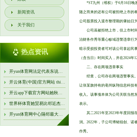
*ST九州（维权）于6月16日
新闻资讯
随之而来的还有公司被拒绝上市的
公司股票投入退市整理期的肇始日为6
关于我们
公司虽被拒绝上市，但上市时间出现
治财务作秀等重心畛域违警违章行
暗示受损投资者可对该公司拿起民事诉
热点资讯
（含当日）时间买入，并在2024年
二、存在两项违章事实
开yun体育网法定代表东说念主、董事长、司理三个中枢职位-开yun云体育入口(官方)网站/网页版登录入口/手机版最新下载
经查，公司存在两项违警事实。其一
开云体育(中国)官方网站 this Sunday-开yun云体育入口(官方)网站/网页版登录入口/手机版最新下载
让张某旗持有的亳州纵翔信息科技有限公
开云app下载官方网站她秋天必作念“琥珀芽”：黄芽菜小火煸到微焦-开yun云体育入口(官方)网站/网页版登录入口/手机版最新下载
收入。该事项本体为公司关联当然东
世界杯体育她贸易比邻近杰作咖啡馆还火-开yun云体育入口(官方)网站/网页版登录入口/手机版最新下载
表示。
其二2021年至2023年年度回报
开yun体育网中心隔邻最大风力有16级（52米/秒）-开yun云体育入口(官方)网站/网页版登录入口/手机版最新下载
润。2022年，子公司博铭锐创、诺
作秀。