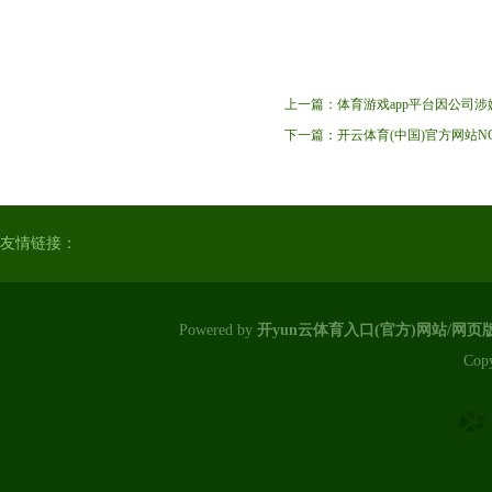
上一篇：
体育游戏app平台因公司涉
最新下载
下一篇：
开云体育(中国)官方网站NGK
载
友情链接：
Powered by
开yun云体育入口(官方)网站/网
Cop