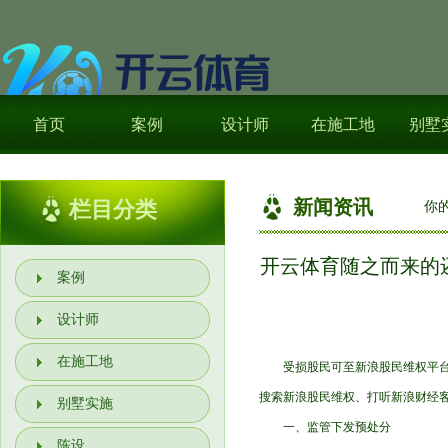
首页
案例
设计师
在施工地
别墅
新闻资讯
栏目分类
你
开云体育随之而来的还
案例
设计师
在施工地
受损股民可至新浪股民维权平台登记该公司
搜索新浪股民维权、打听新浪财经
别墅实施
一、监管下发预处分
陈设