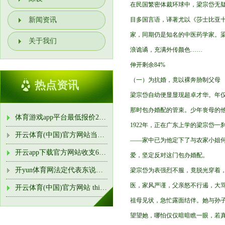
在民国繁密体裁环球中，梁宗岱无疑
新闻资讯
目多国言语，译著尤以《莎士比亚
家，同期仍是知名的中医药学家。
关于我们
浪诡谲，充满外传颜色……
伸开剩余84%
（一）为抗婚，竟以裸奔胁制父母
热点资讯
梁宗岱自幼便显显现超卓才华。年仅
那时包办婚配的管束。少年丧母的
体育游戏app平台最低报价2.00元/公斤-开yun云体育入口(官方)网站/网页版登录入口/手机版最新下载
1922年，正在广东上学的梁宗岱
开云体育(中国)官方网站当日最高报价36.00元/公斤-开yun云体育入口(官方)网站/网页版登录入口/手机版最新下载
——家中已为他定下了与农家小姐何
开云app下载官方网站收支6.40元/公斤-开yun云体育入口(官方)网站/网页版登录入口/手机版最新下载
爱，坚定反对这门包办婚配。
开yun体育网法定代表东说念主、董事长、司理三个中枢职位-开yun云体育入口(官方)网站/网页版登录入口/手机版最新下载
梁宗岱为表强烈不服，竟脱光穿着，
医，家风严谨，父亲怒不行遏，大骂
开云体育(中国)官方网站 this Sunday-开yun云体育入口(官方)网站/网页版登录入口/手机版最新下载
祖母见状，急忙露面结伴。她与孙
望望她，哪怕仅仅暗暗瞧一眼，若