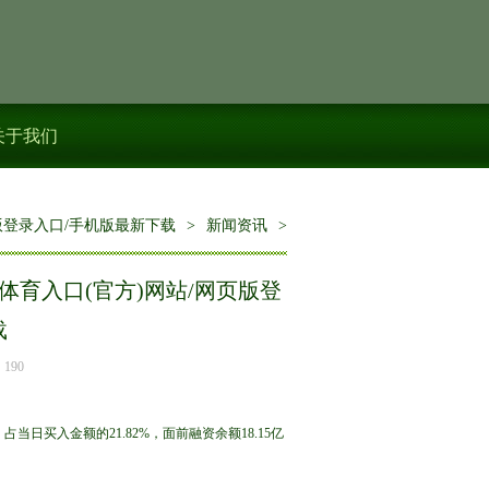
关于我们
页版登录入口/手机版最新下载
>
新闻资讯
>
n云体育入口(官方)网站/网页版登
载
190
，占当日买入金额的21.82%，面前融资余额18.15亿