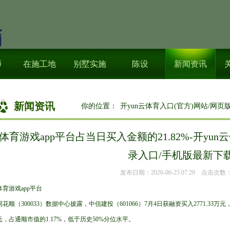
师
在施工地
别墅实施
陈设
新闻资讯
新闻资讯
你的位置：
开yun云体育入口(官方)网站/网
体育游戏app平台占当日买入金额的21.82%-开yu
录入口/手机版最新下
发布日期：2026-06-25 07:29 点击次数：
体育游戏app平台
同花顺（300033）数据中心披露，中信建投（601066）7月4日获融资买入2771.33万元
元，占通顺市值的1.17%，低于历史50%分位水平。