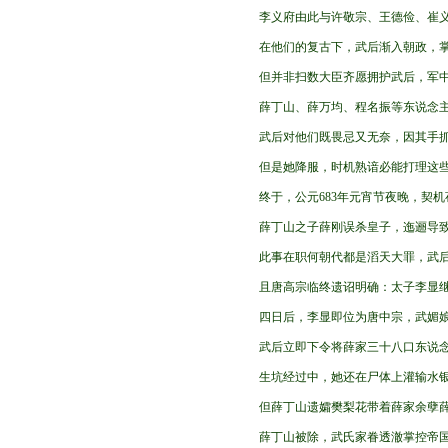
李义府由此与许敬宗、王德俭、崔
在他们的复古下，武后渐入朝政，掌
但并非扫数大臣齐愿拥护武后，军
薛丁山、薛万均、程名振等东说念
武后对他们既畏忌又无奈，因其手
但是她降服，时机熟谙必能打理这
终于，公元683年元宵节夜晚，契机
薛丁山之子薛刚误杀皇子，迤逦导
此事在职何朝代都是滔天大罪，武
且唐高宗临终遗诏明确：太子李显
四日后，李显即位为唐中宗，武媚
武后立即下令将薛家三十八口东说
生坑经过中，她还在尸体上灌输水
但薛丁山遗孀樊梨花带着薛家余孽
薛丁山被除，武氏家眷透澈掌控帝