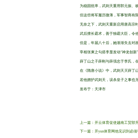
为稳固统率，武则天重用郭元振、
但这些将军履历微薄，军事智商有
无奈之下，武则天重新启用唐高宗
武后擅长霸术，善于独霸大臣，令
但是，年届八十后，她渐渐失去对
宰相张柬之勾搭李显发动“神龙创新
薛丁山之子薛刚与薛强忠于李氏，
在《隋唐小说》中，武则天灭薛丁
若他拥护武则天，误杀皇子之事也
发布于：天津市
上一篇：
开云体育促使越南工贸部升
口/手机版最新下载
下一篇：
开yun体育网他见识到必须