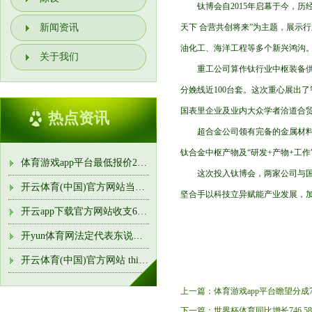
钛博会自2015年启幕于今，历
新闻资讯
天下 合营共创将来”为主题，展示
油化工、海洋工程等多个新兴鸿沟
关于我们
重工公司算作钛行业中枢装备供应
分娩线近100台套。这次重心展出
国表里企业及业内大众学者洽道合
热点资讯
超合金公司领有完备的金属材料冶
钛合金中枢产物及“研发+产物+工
体育游戏app平台最低报价2.00元/公斤-开yun云体育入口(官方)网站/网页版登录入口/手机版最新下载
这次投入钛博会，两家公司与国表
开云体育(中国)官方网站当日最高报价36.00元/公斤-开yun云体育入口(官方)网站/网页版登录入口/手机版最新下载
坚合手以科技立异赋能产业发展，
开云app下载官方网站收支6.40元/公斤-开yun云体育入口(官方)网站/网页版登录入口/手机版最新下载
开yun体育网法定代表东说念主、董事长、司理三个中枢职位-开yun云体育入口(官方)网站/网页版登录入口/手机版最新下载
开云体育(中国)官方网站 this Sunday-开yun云体育入口(官方)网站/网页版登录入口/手机版最新下载
上一篇：
体育游戏app平台瞻望分成7
下一篇：
世界杯体育同比增长746.5