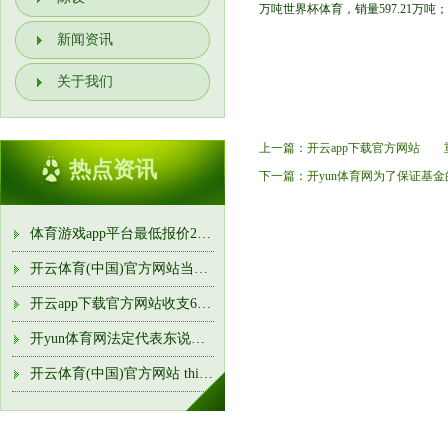
万吨世界杯体育，销量597.21万吨；
新闻资讯
关于我们
上一篇：
开云app下载官方网站 重
热点资讯
页版登录入口/手机版最新下载
下一篇：
开yun体育网为了保证基金
体育游戏app平台最低报价2.00元/公斤-开yun云体育入口(官方)网站/网页版登录入口/手机版最新下载
开云体育(中国)官方网站当日最高报价36.00元/公斤-开yun云体育入口(官方)网站/网页版登录入口/手机版最新下载
开云app下载官方网站收支6.40元/公斤-开yun云体育入口(官方)网站/网页版登录入口/手机版最新下载
开yun体育网法定代表东说念主、董事长、司理三个中枢职位-开yun云体育入口(官方)网站/网页版登录入口/手机版最新下载
开云体育(中国)官方网站 this Sunday-开yun云体育入口(官方)网站/网页版登录入口/手机版最新下载