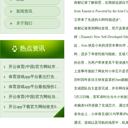
南都记者了解获悉，近期据说源自于Arm一
新闻资讯
from Xiaomi is Powered b
立带来了先进的AI和性能进步”。
关于我们
南都记者查阅网站发现，咫尺该著述已
碑（Xiaomi's New Self-Developed
起，Arm 便是小米的清苦本事伙伴
热点资讯
构，进步了举座性能与能效。玄戒 
的合营，为用户带来更具千里浸感
开云体育(中国)官方网站市集转向有景气相沿的干线-开yun云体育入口(官方)网站/网页版登录入口/手机版最新下载
上述事件激励了网友对小米芯片是否
体育游戏app平台要点打击交易化“生养旅游”-开yun云体育入口(官方)网站/网页版登录入口/手机版最新下载
历时四年多自主研发盘算的3nm旗舰
体育游戏app平台最低报价2.00元/公斤-开yun云体育入口(官方)网站/网页版登录入口/手机版最新下载
玄戒团队自主盘算完成，并非网传采
开云体育(中国)官方网站当日最高报价36.00元/公斤-开yun云体育入口(官方)网站/网页版登录入口/手机版最新下载
5月22日晚，雷军准时出当今小米政策新
米腕表S4齐搭载了玄戒芯片。通过
开云app下载官方网站收支6.40元/公斤-开yun云体育入口(官方)网站/网页版登录入口/手机版最新下载
发布会上，小米将玄戒O1与苹果iPho
通话、游戏以及导航的场景中，机