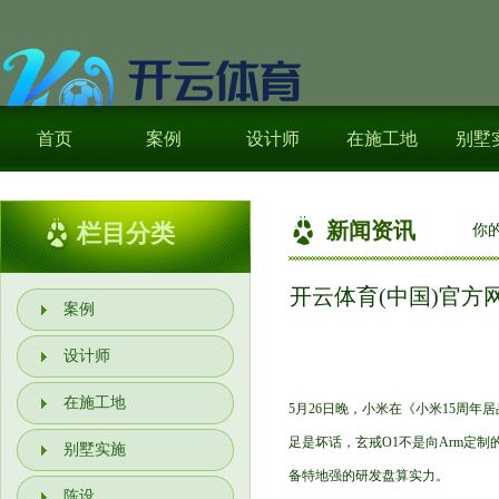
首页
案例
设计师
在施工地
别墅
新闻资讯
栏目分类
你
开云体育(中国)官方网
案例
设计师
在施工地
5月26日晚，小米在《小米15周年
足是坏话，玄戒O1不是向Arm定制
别墅实施
备特地强的研发盘算实力。
陈设